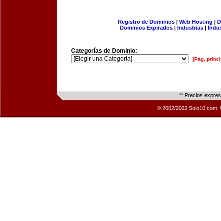
Registro de Dominios
|
Web Hosting
|
D
Dominios Expirados
|
Industrias
|
Indu
Categorías de Dominio:
[Pág. princi
** Precios expre
© 2002/2022 Solo10.com