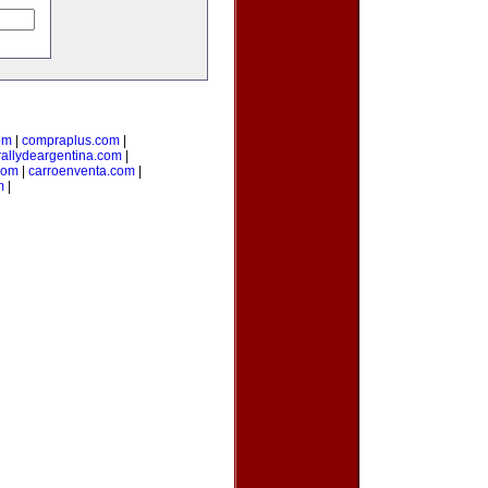
om
|
compraplus.com
|
rallydeargentina.com
|
com
|
carroenventa.com
|
m
|