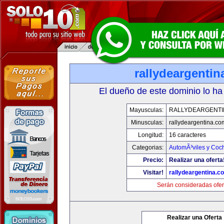
rallydeargenti
El dueño de este dominio lo ha
Mayusculas:
RALLYDEARGENTI
Minusculas:
rallydeargentina.co
Longitud:
16 caracteres
Categorias:
AutomÃ³viles y Coc
Precio:
Realizar una oferta
Visitar!
rallydeargentina.c
Serán consideradas ofer
Realizar una Oferta