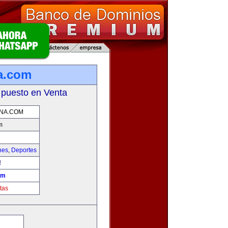
na.com
 puesto en Venta
NA.COM
m
hes
,
Deportes
!
om
tas