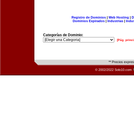
Registro de Dominios
|
Web Hosting
|
D
Dominios Expirados
|
Industrias
|
Indu
Categorías de Dominio:
[Pág. princi
** Precios expre
© 2002/2022 Solo10.com