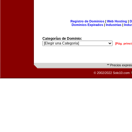
Registro de Dominios
|
Web Hosting
|
D
Dominios Expirados
|
Industrias
|
Indu
Categorías de Dominio:
[Pág. princi
** Precios expre
© 2002/2022 Solo10.com