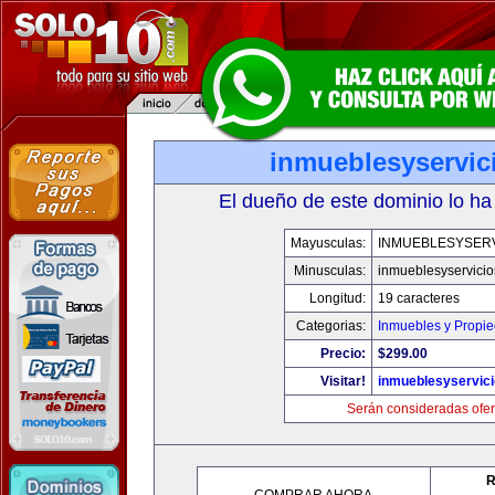
inmueblesyservic
El dueño de este dominio lo ha
Mayusculas:
INMUEBLESYSERV
Minusculas:
inmueblesyservici
Longitud:
19 caracteres
Categorias:
Inmuebles y Propi
Precio:
$299.00
Visitar!
inmueblesyservic
Serán consideradas ofer
R