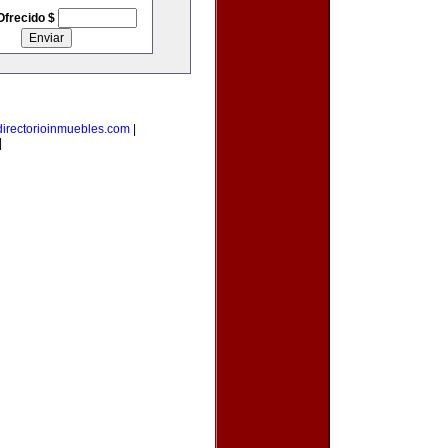
Ofrecido $
directorioinmuebles.com
|
|