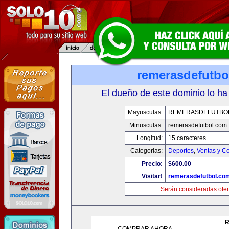
remerasdefutbo
El dueño de este dominio lo ha
Mayusculas:
REMERASDEFUTBO
Minusculas:
remerasdefutbol.com
Longitud:
15 caracteres
Categorias:
Deportes
,
Ventas y Co
Precio:
$600.00
Visitar!
remerasdefutbol.co
Serán consideradas ofer
R