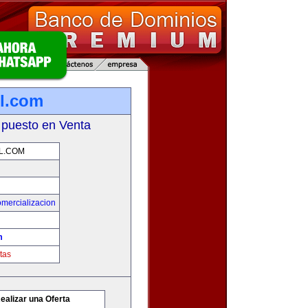
l.com
 puesto en Venta
L.COM
mercializacion
m
tas
ealizar una Oferta