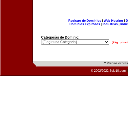
Registro de Dominios
|
Web Hosting
|
D
Dominios Expirados
|
Industrias
|
Indu
Categorías de Dominio:
[Pág. princi
** Precios expre
© 2002/2022 Solo10.com