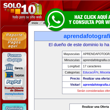
aprendafotograf
El dueño de este dominio lo ha
Mayusculas:
APRENDAFOTOGR
Minusculas:
aprendafotografia.
Longitud:
17 caracteres
Categorias:
EducaciÃ³n
,
Miscela
Precio:
Realizar una oferta
Visitar!
aprendafotografia
Serán consideradas ofer
Realizar una Oferta