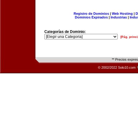
Registro de Dominios
|
Web Hosting
|
D
Dominios Expirados
|
Industrias
|
Indu
Categorías de Dominio:
[Pág. princi
** Precios expre
© 2002/2022 Solo10.com