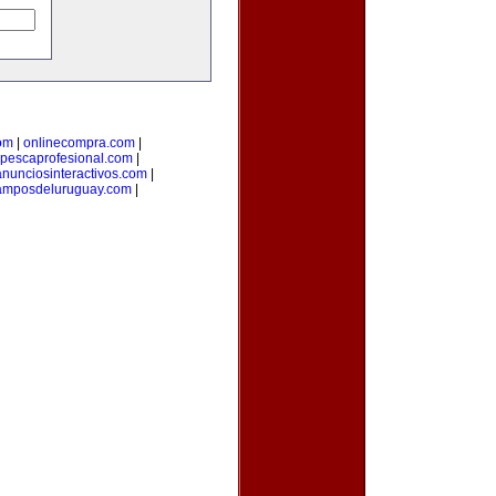
om
|
onlinecompra.com
|
pescaprofesional.com
|
anunciosinteractivos.com
|
amposdeluruguay.com
|