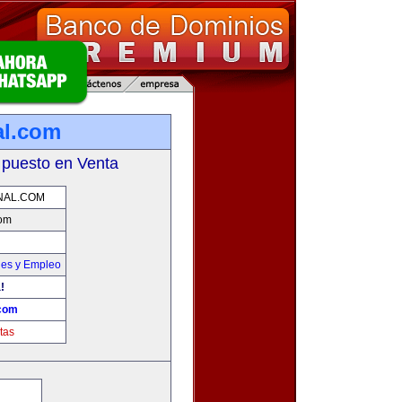
al.com
 puesto en Venta
NAL.COM
com
nes y Empleo
!
.com
tas