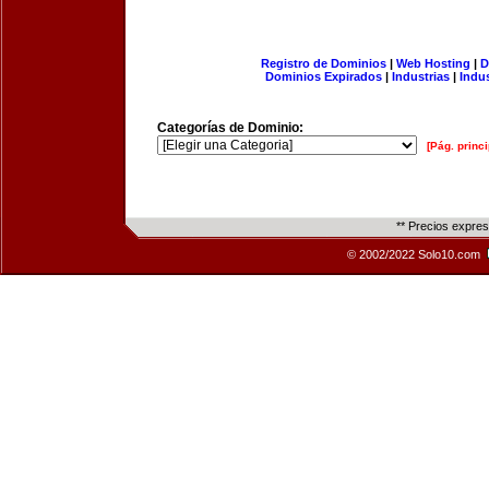
Registro de Dominios
|
Web Hosting
|
D
Dominios Expirados
|
Industrias
|
Indu
Categorías de Dominio:
[Pág. princi
** Precios expre
© 2002/2022 Solo10.com