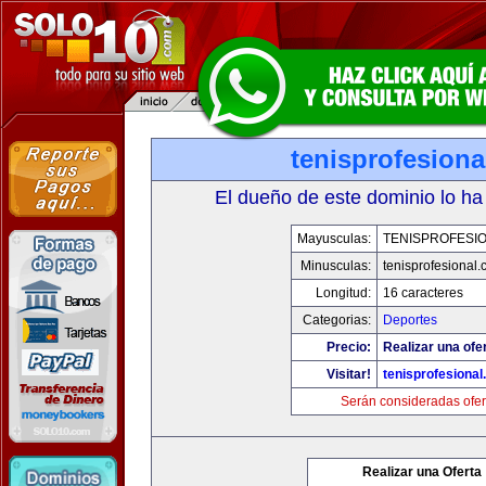
tenisprofesion
El dueño de este dominio lo ha
Mayusculas:
TENISPROFESI
Minusculas:
tenisprofesional
Longitud:
16 caracteres
Categorias:
Deportes
Precio:
Realizar una ofe
Visitar!
tenisprofesiona
Serán consideradas ofer
Realizar una Oferta