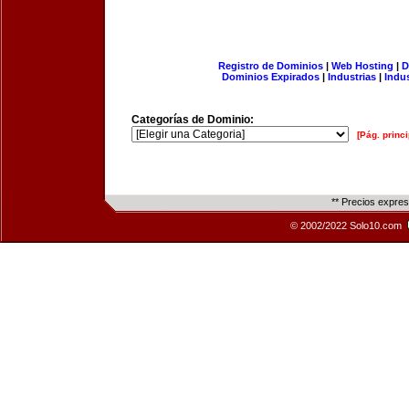
Registro de Dominios
|
Web Hosting
|
D
Dominios Expirados
|
Industrias
|
Indu
Categorías de Dominio:
[Pág. princi
** Precios expre
© 2002/2022 Solo10.com