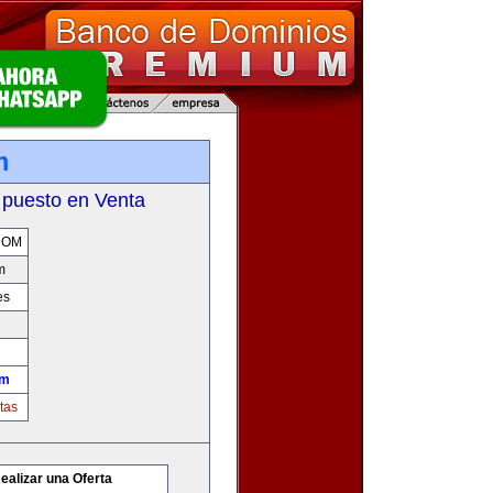
m
 puesto en Venta
COM
m
es
om
tas
ealizar una Oferta