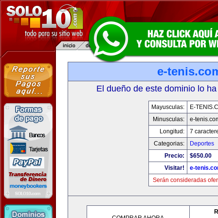
e-tenis.co
El dueño de este dominio lo ha
Mayusculas:
E-TENIS.
Minusculas:
e-tenis.co
Longitud:
7 caracter
Categorias:
Deportes
Precio:
$650.00
Visitar!
e-tenis.c
Serán consideradas ofer
R