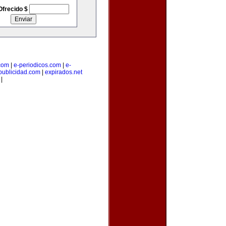
Ofrecido $
.com
|
e-periodicos.com
|
e-
publicidad.com
|
expirados.net
|