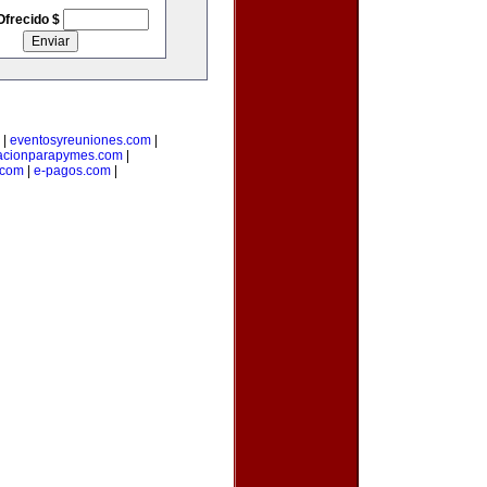
Ofrecido $
|
eventosyreuniones.com
|
acionparapymes.com
|
.com
|
e-pagos.com
|