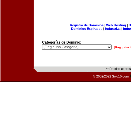
Registro de Dominios
|
Web Hosting
|
D
Dominios Expirados
|
Industrias
|
Indu
Categorías de Dominio:
[Pág. princi
** Precios expre
© 2002/2022 Solo10.com