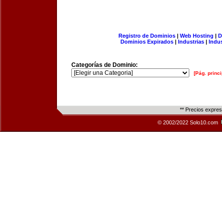
Registro de Dominios
|
Web Hosting
|
D
Dominios Expirados
|
Industrias
|
Indu
Categorías de Dominio:
[Pág. princi
** Precios expre
© 2002/2022 Solo10.com