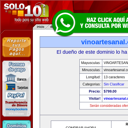
vinoartesanal
El dueño de este dominio lo ha
Mayusculas:
VINOARTESAN
Minusculas:
vinoartesanal.
Longitud:
13 caracteres
Categorias:
Sin Clasificar
Precio:
$799.00
Visitar!
vinoartesanal
Serán consideradas ofer
R