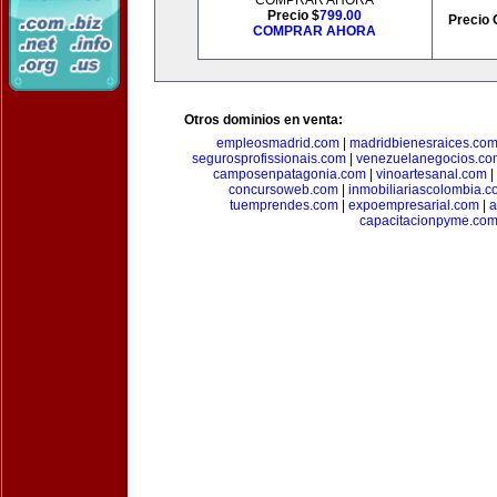
COMPRAR AHORA
Precio $
799.00
Precio 
COMPRAR AHORA
Otros dominios en venta:
empleosmadrid.com
|
madridbienesraices.co
segurosprofissionais.com
|
venezuelanegocios.co
camposenpatagonia.com
|
vinoartesanal.com
|
concursoweb.com
|
inmobiliariascolombia.
tuemprendes.com
|
expoempresarial.com
|
a
capacitacionpyme.co