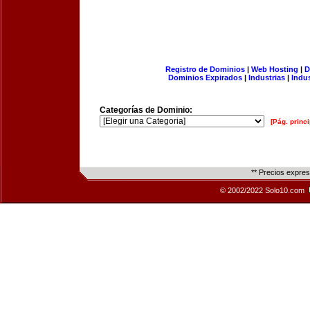
Registro de Dominios
|
Web Hosting
|
D
Dominios Expirados
|
Industrias
|
Indu
Categorías de Dominio:
[Pág. princi
** Precios expre
© 2002/2022 Solo10.com