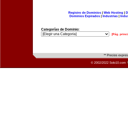
Registro de Dominios
|
Web Hosting
|
D
Dominios Expirados
|
Industrias
|
Indu
Categorías de Dominio:
[Pág. princi
** Precios expre
© 2002/2022 Solo10.com