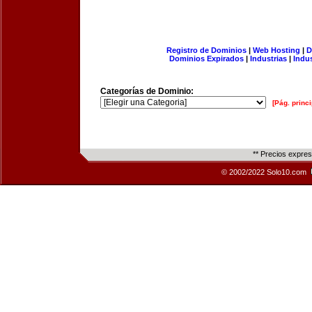
Registro de Dominios
|
Web Hosting
|
D
Dominios Expirados
|
Industrias
|
Indu
Categorías de Dominio:
[Pág. princi
** Precios expre
© 2002/2022 Solo10.com