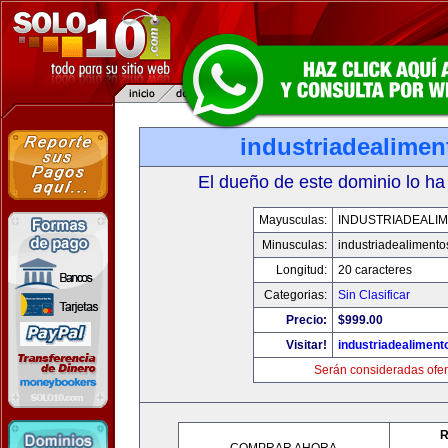
industriadealime
El dueño de este dominio lo ha
Mayusculas:
INDUSTRIADEALI
Minusculas:
industriadealiment
Longitud:
20 caracteres
Categorias:
Sin Clasificar
Precio:
$999.00
Visitar!
industriadealimen
Serán consideradas ofer
R