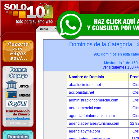
Dominios de la Categoría -
982 dominios en esta categ
Mostrando 1 de 150
Ver siguientes 150 >>
Nombre de Dominio
Prec
abastecimiento.net
Ofer
accionistas.net
Ofer
administracioncomercial.com
Ofer
aerocomercial.com
Ofer
agenciadeinformacion.com
Ofer
agenciadeviajesyturismo.com
$2,8
agenciapyme.com
Ofer