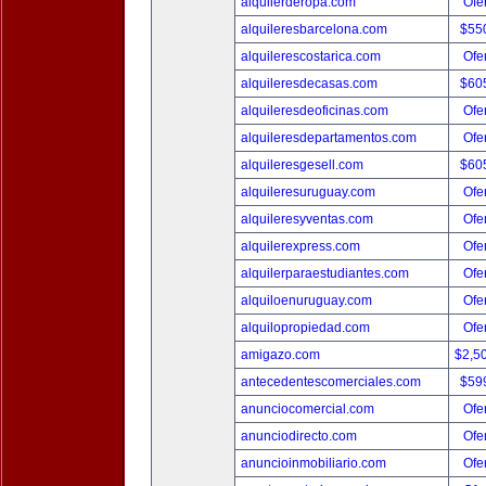
alquilerderopa.com
Ofer
alquileresbarcelona.com
$55
alquilerescostarica.com
Ofer
alquileresdecasas.com
$60
alquileresdeoficinas.com
Ofer
alquileresdepartamentos.com
Ofer
alquileresgesell.com
$60
alquileresuruguay.com
Ofer
alquileresyventas.com
Ofer
alquilerexpress.com
Ofer
alquilerparaestudiantes.com
Ofer
alquiloenuruguay.com
Ofer
alquilopropiedad.com
Ofer
amigazo.com
$2,5
antecedentescomerciales.com
$59
anunciocomercial.com
Ofer
anunciodirecto.com
Ofer
anuncioinmobiliario.com
Ofer