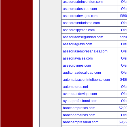
asesoresdeinversion.com
Ofer
asesoresdesalud.com
Ofer
asesoresdeviajes.com
$89
asesoresenturismo.com
Ofer
asesorespymes.com
Ofer
asesoriaenseguridad.com
$55
asesoriagratis.com
Ofer
asesoriasempresariales.com
Ofer
asesoriaviajes.com
Ofer
asesorpymes.com
Ofer
auditoriasdecalidad.com
Ofer
automatizacioninteligente.com
$48
automotores.net
Ofer
aventurasdeviaje.com
Ofer
ayudaprofesional.com
Ofer
bancaempresas.com
$2,0
bancodemarcas.com
Ofer
bancoempresarial.com
$9,9