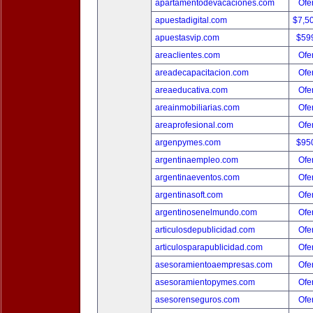
apartamentodevacaciones.com
Ofer
apuestadigital.com
$7,5
apuestasvip.com
$59
areaclientes.com
Ofer
areadecapacitacion.com
Ofer
areaeducativa.com
Ofer
areainmobiliarias.com
Ofer
areaprofesional.com
Ofer
argenpymes.com
$95
argentinaempleo.com
Ofer
argentinaeventos.com
Ofer
argentinasoft.com
Ofer
argentinosenelmundo.com
Ofer
articulosdepublicidad.com
Ofer
articulosparapublicidad.com
Ofer
asesoramientoaempresas.com
Ofer
asesoramientopymes.com
Ofer
asesorenseguros.com
Ofer