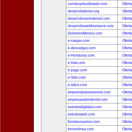
construyetusitioweb.com
Oferta
desarrolladores.org
Oferta
desarrolloseninternet.com
Oferta
desarrollowebfreelance.com
Oferta
DominiosMexico.com
Oferta
e-cargas.com
Oferta
e-descargas.com
Oferta
e-Honduras.com
Oferta
e-lista.com
Oferta
e-pago.com
Oferta
e-Sitio.com
Oferta
e-sitios.com
Oferta
emprendedoresenred.com
Oferta
empresasdeinternet.com
Oferta
eventosdigitales.com
Oferta
eventosweb.com
Oferta
forodeusuarios.com
Oferta
foroenlinea.com
Oferta