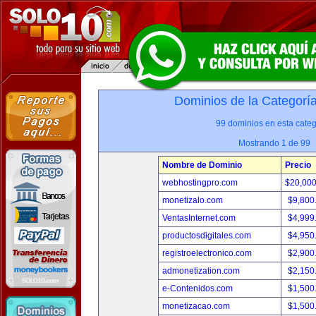
Dominios de la Categorí
99 dominios en esta categ
Mostrando 1 de 99
Nombre de Dominio
Precio
webhostingpro.com
$20,00
monetizalo.com
$9,800
VentasInternet.com
$4,999
productosdigitales.com
$4,950
registroelectronico.com
$2,900
admonetization.com
$2,150
e-Contenidos.com
$1,500
monetizacao.com
$1,500