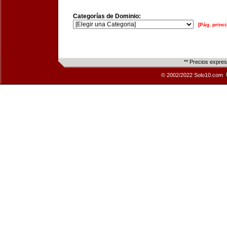
Categorías de Dominio:
[Pág. princi
** Precios expre
© 2002/2022 Solo10.com