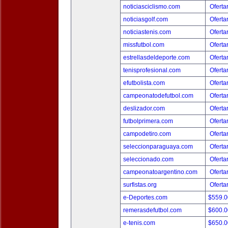
noticiasciclismo.com
Oferta
noticiasgolf.com
Oferta
noticiastenis.com
Oferta
missfutbol.com
Oferta
estrellasdeldeporte.com
Oferta
tenisprofesional.com
Oferta
efutbolista.com
Oferta
campeonatodefutbol.com
Oferta
deslizador.com
Oferta
futbolprimera.com
Oferta
campodetiro.com
Oferta
seleccionparaguaya.com
Oferta
seleccionado.com
Oferta
campeonatoargentino.com
Oferta
surfistas.org
Oferta
e-Deportes.com
$559.
remerasdefutbol.com
$600.
e-tenis.com
$650.